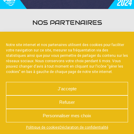
NOS PARTENAIRES
Notre site internet et nos partenaires utilisent des cookies pour faciliter
votre navigation sur ce site, mesurer sa fréquentation via des
statistiques ainsi que pour vous permettre de partager du contenu sur les
réseaux sociaux. Nous conservons votre choix pendant 6 mois. Vous
FOURNISSEURS OFFICIELS
pouvez changer d'avis à tout moment en cliquant sur l'icône "gérer les
cookies" en bas à gauche de chaque page de notre site internet.
J'accepte
Refuser
NOUS CONTACTER
MENTIONS LÉGALES
CHARTE DE CONFIDENTIALITÉ
POLITIQUE DE COOKIES
DÉCLARATION DE CONFIDENTIALITÉ
Personnaliser mes choix
RÉALISÉ PAR L’AGENCE WEB A3WEB
Appuyez sur le bouton partager en bas de votre
Politique de cookies
Déclaration de confidentialité
navigateur, puis sur "Sur l'écran d'accueil" pour obtenir le