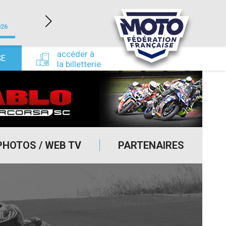
LÉDENON (30)
026
du 22/08/2026 au 23/08/2026
du 24/09/
accéder à
SE
la billetterie
PHOTOS / WEB TV
PARTENAIRES