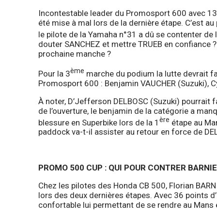
Incontestable leader du Promosport 600 avec 13
été mise à mal lors de la dernière étape. C’est a
le pilote de la Yamaha n°31 a dû se contenter de 
douter SANCHEZ et mettre TRUEB en confiance ? O
prochaine manche ?
ème
Pour la 3
marche du podium la lutte devrait fa
Promosport 600 : Benjamin VAUCHER (Suzuki), C
À noter, D’Jefferson DELBOSC (Suzuki) pourrait f
de l’ouverture, le benjamin de la catégorie a man
ère
blessure en Superbike lors de la 1
étape au Mans
paddock va-t-il assister au retour en force de DEL
PROMO 500 CUP : QUI POUR CONTRER BARNIE
Chez les pilotes des Honda CB 500, Florian BARNI
lors des deux dernières étapes. Avec 36 points d
confortable lui permettant de se rendre au Mans 