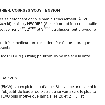
GRIER, COURSES SOUS TENSION
es se détachent dans le haut du classement. À Pau
ki) et Alexy NEGRIER (Suzuki) ont offert une bataille
er
ème
ème
pectivement 1
, 2
et 3
du classement provisoire
ntré le meilleur lors de la dernière étape, alors que
points.
Noa POTVIN (Suzuki) pourront-ils se mêler à la lutte
 SACRE ?
BMW) est en pleine confiance. Si l’avance prise semble
 l’objectif du leader doit-être de se voir sacré le plus tôt
TEAU plus motivé que jamais les 20 et 21 juillet