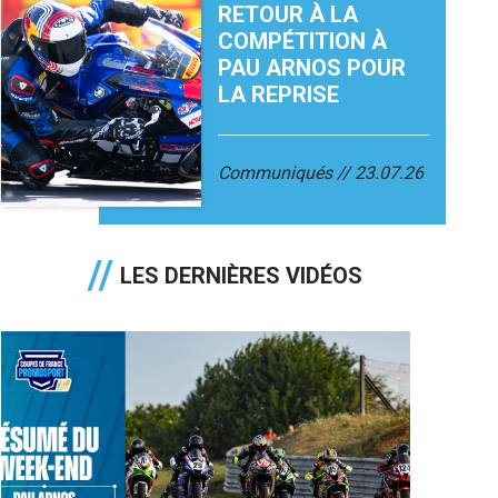
RETOUR À LA
COMPÉTITION À
PAU ARNOS POUR
LA REPRISE
Communiqués
23.07.26
LES DERNIÈRES VIDÉOS