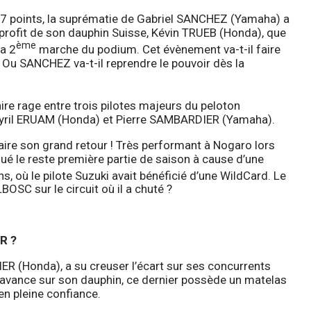
7 points, la suprématie de Gabriel SANCHEZ (Yamaha) a
u profit de son dauphin Suisse, Kévin TRUEB (Honda), que
ème
la 2
marche du podium. Cet évènement va-t-il faire
u SANCHEZ va-t-il reprendre le pouvoir dès la
ire rage entre trois pilotes majeurs du peloton
yril ERUAM (Honda) et Pierre SAMBARDIER (Yamaha).
aire son grand retour ! Très performant à Nogaro lors
qué le reste première partie de saison à cause d’une
, où le pilote Suzuki avait bénéficié d’une WildCard. Le
BOSC sur le circuit où il a chuté ?
R ?
ER (Honda), a su creuser l’écart sur ses concurrents
’avance sur son dauphin, ce dernier possède un matelas
en pleine confiance.