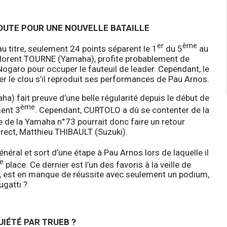
ROUTE POUR UNE NOUVELLE BATAILLE
er
ème
au titre, seulement 24 points séparent le 1
du 5
au
, Florent TOURNE (Yamaha), profite probablement de
aro pour occuper le fauteuil de leader. Cependant, le
r le clou s’il reproduit ses performances de Pau Arnos.
) fait preuve d’une belle régularité depuis le début de
ème
ment 3
. Cependant, CURTOLO a dû se contenter de la
e de la Yamaha n°73 pourrait donc faire un retour
irect, Matthieu THIBAULT (Suzuki).
éral et sort d’une étape à Pau Arnos lors de laquelle il
e
place. Ce dernier est l’un des favoris à la veille de
i, est en manque de réussite avec seulement un podium,
ugatti ?
UIÉTÉ PAR TRUEB ?