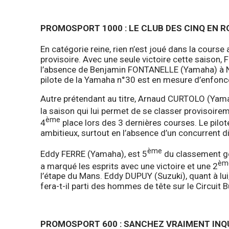
PROMOSPORT 1000 : LE CLUB DES CINQ EN 
En catégorie reine, rien n’est joué dans la course 
provisoire. Avec une seule victoire cette saison
l’absence de Benjamin FONTANELLE (Yamaha) à Nog
pilote de la Yamaha n°30 est en mesure d’enfonce
Autre prétendant au titre, Arnaud CURTOLO (Yamaha
la saison qui lui permet de se classer provisoire
ème
4
place lors des 3 dernières courses. Le pilot
ambitieux, surtout en l’absence d’un concurrent d
ème
Eddy FERRE (Yamaha), est 5
du classement gén
èm
a marqué les esprits avec une victoire et une 2
l’étape du Mans. Eddy DUPUY (Suzuki), quant à lu
fera-t-il parti des hommes de tête sur le Circuit B
PROMOSPORT 600 : SANCHEZ VRAIMENT INQ