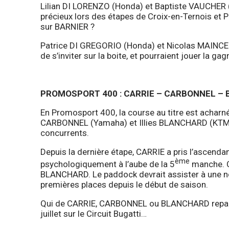
Lilian DI LORENZO (Honda) et Baptiste VAUCHER 
précieux lors des étapes de Croix-en-Ternois et Pa
sur BARNIER ?
Patrice DI GREGORIO (Honda) et Nicolas MAINCEN
de s’inviter sur la boite, et pourraient jouer la ga
PROMOSPORT 400 : CARRIE – CARBONNEL – 
En Promosport 400, la course au titre est acharn
CARBONNEL (Yamaha) et Illies BLANCHARD (KTM) s
concurrents.
Depuis la dernière étape, CARRIE a pris l’ascendan
ème
psychologiquement à l’aube de la 5
manche. C
BLANCHARD. Le paddock devrait assister à une nouv
premières places depuis le début de saison.
Qui de CARRIE, CARBONNEL ou BLANCHARD reparti
juillet sur le Circuit Bugatti…