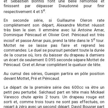
et Sébastien Bonfils font une belle remontée et
finissent par dépasser Dieudonné pour finir
e
respectivement 4 et 5
.
En seconde série, si Guillaume Oleron rate
complètement son départ, Alexandre Mottet réussit
très bien le sien. Il emmène avec lui Antoine Amar,
Dominique Pénicaud et Olivier Gret. Pénicaud est très
e
incisif et passe Amar puis, prend la tête dans le 5
tour.
Mottet ne se laisse pas faire et reprend les
commandes. Le duel se poursuit pendant toute la durée
de la course où, lors du baisser du drapeau à damiers
un écart de seulement 0.095 seconde sépare Mottet de
Pénicaud. Gret et Amar complètent le quatuor de tête.
Au cumul des séries, Guespin partira en pôle position
devant Mottet, Pré et Pénicaud.
Le départ de la première série des 600cc va être un
petit peu perturbé. Salchaud part en tête mais Mickael
Varesco chute après 2 tours. Un drapeau rouge est
sorti et, comme trois tours ne sont pas effectués, on
repart à zéro avec un second départ. David Bouvier part