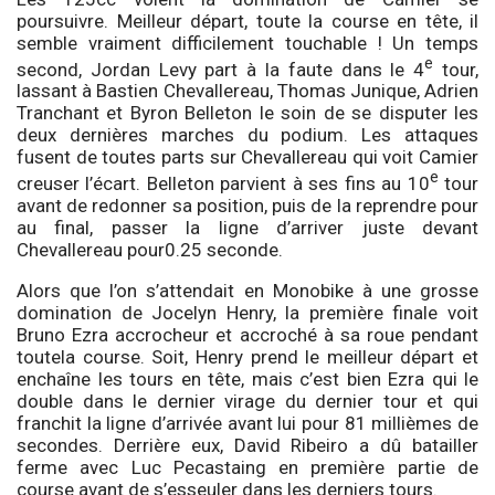
poursuivre. Meilleur départ, toute la course en tête, il
semble vraiment difficilement touchable ! Un temps
e
second, Jordan Levy part à la faute dans le 4
tour,
lassant à Bastien Chevallereau, Thomas Junique, Adrien
Tranchant et Byron Belleton le soin de se disputer les
deux dernières marches du podium. Les attaques
fusent de toutes parts sur Chevallereau qui voit Camier
e
creuser l’écart. Belleton parvient à ses fins au 10
tour
avant de redonner sa position, puis de la reprendre pour
au final, passer la ligne d’arriver juste devant
Chevallereau pour0.25 seconde.
Alors que l’on s’attendait en Monobike à une grosse
domination de Jocelyn Henry, la première finale voit
Bruno Ezra accrocheur et accroché à sa roue pendant
toutela course. Soit, Henry prend le meilleur départ et
enchaîne les tours en tête, mais c’est bien Ezra qui le
double dans le dernier virage du dernier tour et qui
franchit la ligne d’arrivée avant lui pour 81 millièmes de
secondes. Derrière eux, David Ribeiro a dû batailler
ferme avec Luc Pecastaing en première partie de
course avant de s’esseuler dans les derniers tours.