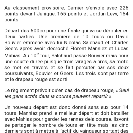
Au classement provisoire, Camier s’envole avec 226
points devant Junique, 165 points et Jordan Levy, 154
points.
Départ des 600cc pour une finale qui va se dérouler en
deux parties. Une première de 10 tours où David
Bouvier emmène avec lui Nicolas Salchaud et Charles
Geers après avoir décroché Florent Manniez et Lucas
e
Mahias. Au 10
tour, Salchaud passe Bouvier mais pour
une courte durée puisque trois virages à près, sa moto
se met en travers et se fait percuter par ses deux
poursuivants, Bouvier et Geers. Les trois sont par terre
et le drapeau rouge est sorti.
Le règlement prévoit qu’en cas de drapeau rouge, « S
eul
les gens actifs dans la course peuvent repartir
».
Un nouveau départ est donc donné sans eux pour 14
tours. Manniez prend le meilleur départ et doit batailler
avec Mahias pour garder les rennes dela course. Ilsvont
se partager le nombre de tours en tête mais les cinq
derniers sont à mettre à l’actif du vainqueur sortant des