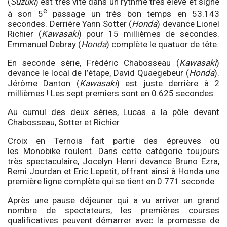
(
Suzuki
) est très vite dans un rythme très élevé et signe
e
à son 5
passage un très bon temps en 53.143
secondes. Derrière Yann Sotter (
Honda
) devance Lionel
Richier (
Kawasaki
) pour 15 millièmes de secondes.
Emmanuel Debray (
Honda
) complète le quatuor de tête.
En seconde série, Frédéric Chabosseau (
Kawasaki
)
devance le local de l’étape, David Quaegebeur (
Honda
).
Jérôme Danton (
Kawasaki
) est juste derrière à 2
millièmes ! Les sept premiers sont en 0.625 secondes.
Au cumul des deux séries, Lucas a la pôle devant
Chabosseau, Sotter et Richier.
Croix en Ternois fait partie des épreuves où
les Monobike roulent. Dans cette catégorie toujours
très spectaculaire, Jocelyn Henri devance Bruno Ezra,
Remi Jourdan et Eric Lepetit, offrant ainsi à Honda une
première ligne complète qui se tient en 0.771 seconde.
Après une pause déjeuner qui a vu arriver un grand
nombre de spectateurs, les premières courses
qualificatives peuvent démarrer avec la promesse de