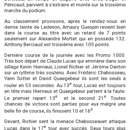
Pénicaud, parvient à s’extraire et monte sur la troisième
marche du podium.
Au classement provisoire, après le rendez-vous en
demie teinte de Ledenon, Amaury Guespin revient bien
dans la course au titre avec un retard de 7 points
seulement sur Alexandre Mottet qui en possède 132.
Anthony Berciaud est troisième avec 105 points.
Dernière course de la journée avec les Promo 1000.
Très bon départ de Claude Lucas qui emmène dans son
sillage Kevin Hiernaux, Lionel Richier et Jérôme Danton
sur un rythme très soutenu. Avec Frédéric Chabosseau,
Yann Sotter et David Quaegebeur ils sont les seuls à
e
rouler en 53 secondes. Au 13
tour, Lucas est toujours
en tête mais Hiernaux et Quaegebeur partent à la faute.
e
e
Le premier repart 13
et le second 21
. Toutes
chances de victoire sont parties pour eux malgré une
e
belle fin de course, ils finissent 10 et 16
.
Devant, Richier sent la menace Chabosseauet attaque
e
Lucas dans le 17
tour avec succès. Deux tours plus