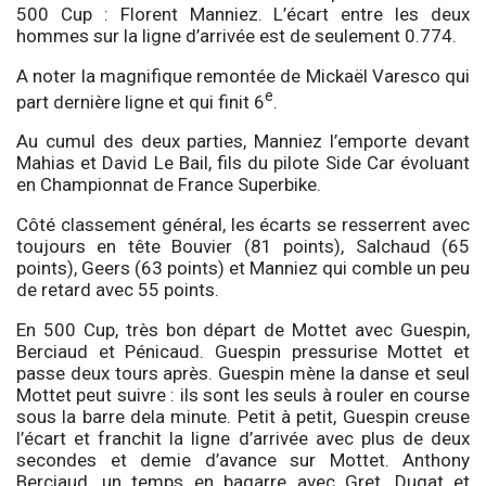
500 Cup : Florent Manniez. L’écart entre les deux
hommes sur la ligne d’arrivée est de seulement 0.774.
A noter la magnifique remontée de Mickaël Varesco qui
e
part dernière ligne et qui finit 6
.
Au cumul des deux parties, Manniez l’emporte devant
Mahias et David Le Bail, fils du pilote Side Car évoluant
en Championnat de France Superbike.
Côté classement général, les écarts se resserrent avec
toujours en tête Bouvier (81 points), Salchaud (65
points), Geers (63 points) et Manniez qui comble un peu
de retard avec 55 points.
En 500 Cup, très bon départ de Mottet avec Guespin,
Berciaud et Pénicaud. Guespin pressurise Mottet et
passe deux tours après. Guespin mène la danse et seul
Mottet peut suivre : ils sont les seuls à rouler en course
sous la barre dela minute. Petit à petit, Guespin creuse
l’écart et franchit la ligne d’arrivée avec plus de deux
secondes et demie d’avance sur Mottet. Anthony
Berciaud, un temps en bagarre avec Gret, Dugat et