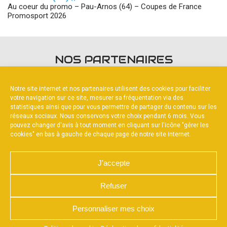
Au coeur du promo – Pau-Arnos (64) – Coupes de France
Promosport 2026
NOS PARTENAIRES
Notre site internet et nos partenaires utilisent des cookies pour faciliter
votre navigation sur ce site, mesurer sa fréquentation via des
statistiques ainsi que pour vous permettre de partager du contenu sur les
réseaux sociaux. Nous conservons votre choix pendant 6 mois. Vous
pouvez changer d'avis à tout moment en cliquant sur l'icône "gérer les
PARTENAIRE PRINCIPAL
cookies" en bas à gauche de chaque page de notre site internet.
J'accepte
Refuser
NOUS CONTACTER
MENTIONS LÉGALES
CHARTE DE CONFIDENTIALITÉ
POLITIQUE DE COOKIES
Personnaliser mes choix
DÉCLARATION DE CONFIDENTIALITÉ
RÉALISÉ PAR L’AGENCE WEB A3WEB