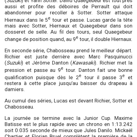
(
Suzuki
) et Yann Sotter. David Quaegebeur est tout près
aussi et profite des déboires de Perrault qui doit
abandonner pour recoller à Sotter. Sotter attaque
e
Hiernaux dans le 5
tour et passe. Lucas garde la tête
mais avec Sotter, Hiernaux et Quaegebeur dans son
dosseret de selle. Au fil des tours, seul Quaegebeur
e
change de position quand, au 9
tour, il double Hiernaux.
En seconde série, Chabosseau prend le meilleur départ.
Richier est juste derrière avec Marc Pasquinucci
(
Suzuki
) et Jérôme Danton (
Kawasaki
). Richier met la
e
pression et passe au 9
tour. Danton fait une bonne
e
e
qualification puisque dès le 2
tour il passe 3
et
restera à cette place jusqu’au baisser du drapeau à
damiers.
Au cumul des séries, Lucas est devant Richier, Sotter et
Chabosseau.
La journée se termine avec la Junior Cup. Maxime
Batisse est le plus rapide avec un chrono en 1:13.242
soit 0.035 seconde de mieux que Jules Danilo. Mickaël
Chartier et Florian Bruel complètent la première de la