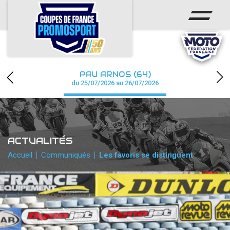
ACCUEIL
ACTUS
CALENDRIER
PAU ARNOS (64)
CHAMPIONNAT
du 25/07/2026 au 26/07/2026
RÉSULTATS
PHOTOS / WEB TV
ACTUALITÉS
PARTENAIRES
Accueil
Communiqués
Les favoris se distinguent
accéder à la billetterie