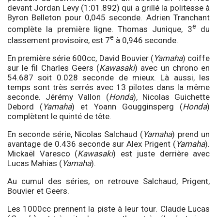
devant Jordan Levy (1:01.892) qui a grillé la politesse à
Byron Belleton pour 0,045 seconde. Adrien Tranchant
e
complète la première ligne. Thomas Junique, 3
du
e
classement provisoire, est 7
à 0,946 seconde.
En première série 600cc, David Bouvier (
Yamaha
) coiffe
sur le fil Charles Geers (
Kawasaki
) avec un chrono en
54.687 soit 0.028 seconde de mieux. Là aussi, les
temps sont très serrés avec 13 pilotes dans la même
seconde. Jérémy Vallon (
Honda
), Nicolas Guichette
Debord (
Yamaha
) et Yoann Gougginsperg (
Honda
)
complètent le quinté de tête.
En seconde série, Nicolas Salchaud (
Yamaha
) prend un
avantage de 0.436 seconde sur Alex Prigent (
Yamaha
).
Mickaël Varesco (
Kawasaki
) est juste derrière avec
Lucas Mahias (
Yamaha
).
Au cumul des séries, on retrouve Salchaud, Prigent,
Bouvier et Geers.
Les 1000cc prennent la piste à leur tour. Claude Lucas