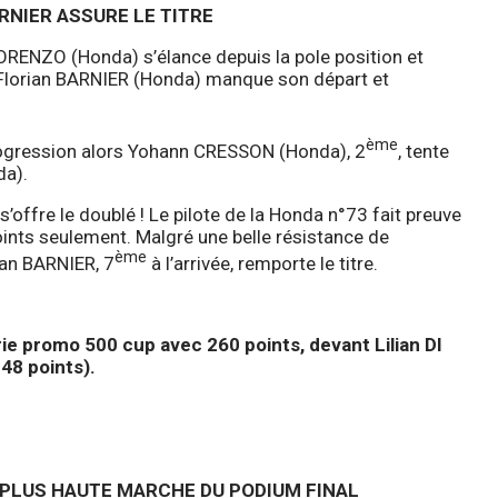
ARNIER ASSURE LE TITRE
LORENZO (Honda) s’élance depuis la pole position et
e, Florian BARNIER (Honda) manque son départ et
ème
rogression alors Yohann CRESSON (Honda), 2
, tente
da).
offre le doublé ! Le pilote de la Honda n°73 fait preuve
oints seulement. Malgré une belle résistance de
ème
ian BARNIER, 7
à l’arrivée, remporte le titre.
ie promo 500 cup avec 260 points, devant Lilian DI
48 points).
A PLUS HAUTE MARCHE DU PODIUM FINAL