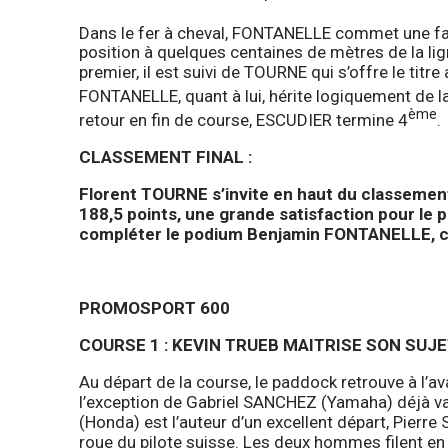
Dans le fer à cheval, FONTANELLE commet une fa
position à quelques centaines de mètres de la lig
premier, il est suivi de TOURNE qui s’offre le titr
FONTANELLE, quant à lui, hérite logiquement de l
ème
retour en fin de course, ESCUDIER termine 4
.
CLASSEMENT FINAL :
Florent TOURNE s’invite en haut du classemen
188,5 points, une grande satisfaction pour le p
compléter le podium Benjamin FONTANELLE, cu
PROMOSPORT 600
COURSE 1 : KEVIN TRUEB MAITRISE SON SUJ
Au départ de la course, le paddock retrouve à l’ava
l’exception de Gabriel SANCHEZ (Yamaha) déjà v
(Honda) est l’auteur d’un excellent départ, Pier
roue du pilote suisse. Les deux hommes filent en 