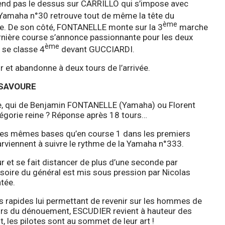
nd pas le dessus sur CARRILLO qui s’impose avec
la Yamaha n°30 retrouve tout de même la tête du
ème
tre. De son côté, FONTANELLE monte sur la 3
marche
nière course s’annonce passionnante pour les deux
ème
 se classe 4
devant GUCCIARDI.
 et abandonne à deux tours de l’arrivée.
 SAVOURE
mble, qui de Benjamin FONTANELLE (Yamaha) ou Florent
égorie reine ? Réponse après 18 tours…
 les mêmes bases qu’en course 1 dans les premiers
viennent à suivre le rythme de la Yamaha n°333.
et se fait distancer de plus d’une seconde par
soire du général est mis sous pression par Nicolas
tée.
s rapides lui permettant de revenir sur les hommes de
 tours du dénouement, ESCUDIER revient à hauteur des
les pilotes sont au sommet de leur art !