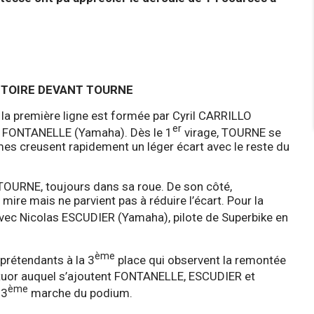
ICTOIRE DEVANT TOURNE
, la première ligne est formée par Cyril CARRILLO
er
 FONTANELLE (Yamaha). Dès le 1
virage, TOURNE se
es creusent rapidement un léger écart avec le reste du
c TOURNE, toujours dans sa roue. De son côté,
e mais ne parvient pas à réduire l’écart. Pour la
ec Nicolas ESCUDIER (Yamaha), pilote de Superbike en
ème
s prétendants à la 3
place qui observent la remontée
atuor auquel s’ajoutent FONTANELLE, ESCUDIER et
ème
 3
marche du podium.