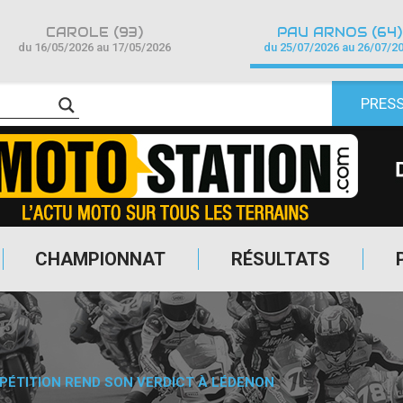
CAROLE (93)
PAU ARNOS (64)
du 16/05/2026 au 17/05/2026
du 25/07/2026 au 26/07/2
PRES
CHAMPIONNAT
RÉSULTATS
PÉTITION REND SON VERDICT À LÉDENON