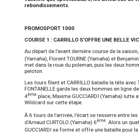
rebondissements.
PROMOSPORT 1000
COURSE 1 : CARRILLO S’OFFRE UNE BELLE V
Au départ de l’avant dernière course de la saison
(Yamaha), Florent TOURNE (Yamaha) et Benjamin
met dans la roue du poleman, puis les deux homm
peloton.
Les tours filent et CARRILLO bataille la tête ave
FONTANELLE garde les deux hommes en ligne de mir
ème
4
place, Maxime GUCCIARDI (Yamaha) lutte av
Wildcard sur cette étape.
À 6 tours de l’arrivée, l’écart se resserre entre le
ème
d’Arnaud CURTOLO (Yamaha) 6
. Alors un qu
GUCCIARDI se forme et offre une bataille pour la