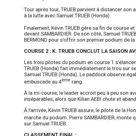
Tour après tour, TRUEB parvient à distancer son
à la lutte avec Samuel TRUEB (Honda).
Finalement, Kévin TRUEB gère sa fin de course et 
devant SAMBARDIER. De son côté, Samuel TRUEB rej
BERMOND pour s’offrir son premier podium de la 
COURSE 2 : K. TRUEB CONCLUT LA SAISON A
Les trois pilotes du podium en course 1 s’élancen
TRUEB (Honda) fait immédiatement le trou sur s
Samuel TRUEB (Honda). Le paddock observe égale
ème
embuscade au 4
rang.
À la mi-course, le leader accroit peu à peu son
inséparables, alors que Kilian AEBI chute et aban
À l’arrivée, Kévin TRUEB assure, le pilote de la H
marche du podium. Pierre SAMBARDIER, monte quan
sur Samuel TRUEB.
CLASSEMENT FINAL :