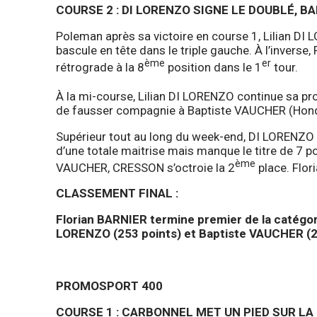
COURSE 2 : DI LORENZO SIGNE LE DOUBLÉ, B
Poleman après sa victoire en course 1, Lilian DI 
bascule en tête dans le triple gauche. À l’invers
ème
er
rétrograde à la 8
position dans le 1
tour.
À la mi-course, Lilian DI LORENZO continue sa p
de fausser compagnie à Baptiste VAUCHER (Hon
Supérieur tout au long du week-end, DI LORENZO s’
d’une totale maitrise mais manque le titre de 7 p
ème
VAUCHER, CRESSON s’octroie la 2
place. Flor
CLASSEMENT FINAL :
Florian BARNIER termine premier de la catégor
LORENZO (253 points) et Baptiste VAUCHER (2
PROMOSPORT 400
COURSE 1 : CARBONNEL MET UN PIED SUR L