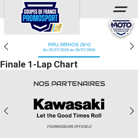
ACCUEIL
ACTUS
CALENDRIER
PAU ARNOS (64)
CHAMPIONNAT
du 25/07/2026 au 26/07/2026
Finale 1-Lap Chart
RÉSULTATS
PHOTOS / WEB TV
NOS PARTENAIRES
PARTENAIRES
accéder à la billetterie
FOURNISSEURS OFFICIELS