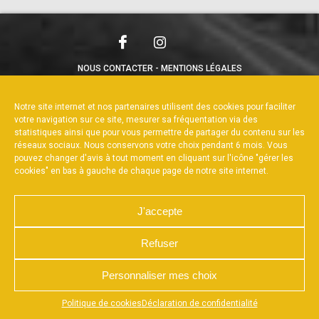
NOUS CONTACTER
MENTIONS LÉGALES
CHARTE DE CONFIDENTIALITÉ
POLITIQUE DE COOKIES
DÉCLARATION DE CONFIDENTIALITÉ
Notre site internet et nos partenaires utilisent des cookies pour faciliter
RÉALISÉ PAR L’AGENCE WEB A3WEB
votre navigation sur ce site, mesurer sa fréquentation via des
statistiques ainsi que pour vous permettre de partager du contenu sur les
réseaux sociaux. Nous conservons votre choix pendant 6 mois. Vous
pouvez changer d'avis à tout moment en cliquant sur l'icône "gérer les
cookies" en bas à gauche de chaque page de notre site internet.
J'accepte
Refuser
Personnaliser mes choix
Appuyez sur le bouton partager en bas de votre
Politique de cookies
Déclaration de confidentialité
navigateur, puis sur "Sur l'écran d'accueil" pour obtenir le