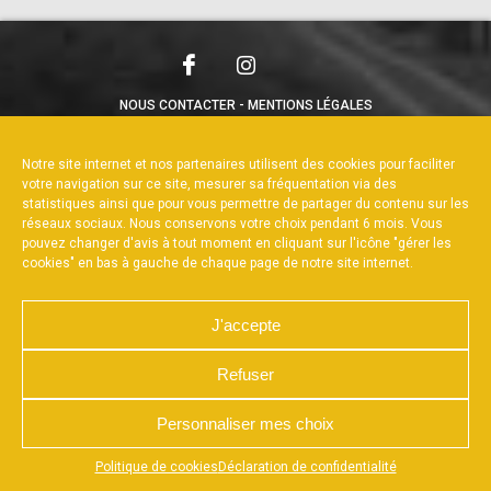
NOUS CONTACTER
MENTIONS LÉGALES
CHARTE DE CONFIDENTIALITÉ
POLITIQUE DE COOKIES
DÉCLARATION DE CONFIDENTIALITÉ
Notre site internet et nos partenaires utilisent des cookies pour faciliter
RÉALISÉ PAR L’AGENCE WEB A3WEB
votre navigation sur ce site, mesurer sa fréquentation via des
statistiques ainsi que pour vous permettre de partager du contenu sur les
réseaux sociaux. Nous conservons votre choix pendant 6 mois. Vous
pouvez changer d'avis à tout moment en cliquant sur l'icône "gérer les
cookies" en bas à gauche de chaque page de notre site internet.
J'accepte
Refuser
Personnaliser mes choix
Appuyez sur le bouton partager en bas de votre
Politique de cookies
Déclaration de confidentialité
navigateur, puis sur "Sur l'écran d'accueil" pour obtenir le