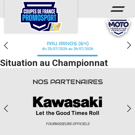
ACCUEIL
ACTUS
CALENDRIER
PAU ARNOS (64)
CHAMPIONNAT
du 25/07/2026 au 26/07/2026
Situation au Championnat
RÉSULTATS
PHOTOS / WEB TV
NOS PARTENAIRES
PARTENAIRES
accéder à la billetterie
FOURNISSEURS OFFICIELS