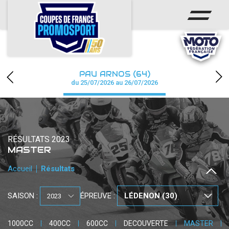
ACCUEIL
ACTUS
CALENDRIER
PAU ARNOS (64)
CHAMPIONNAT
du 25/07/2026 au 26/07/2026
RÉSULTATS
PHOTOS / WEB TV
RÉSULTATS 2023
MASTER
PARTENAIRES
Accueil
Résultats
accéder à la billetterie
SAISON :
ÉPREUVE :
1000CC
400CC
600CC
DECOUVERTE
MASTER