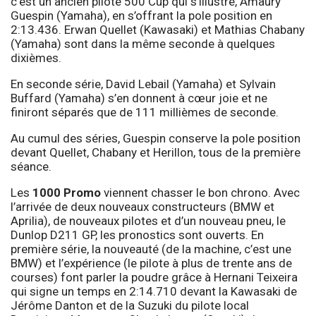
c’est un ancien pilote 500 Cup qui s’illustre, Amaury
Guespin (Yamaha), en s’offrant la pole position en
2:13.436. Erwan Quellet (Kawasaki) et Mathias Chabany
(Yamaha) sont dans la même seconde à quelques
dixièmes.
En seconde série, David Lebail (Yamaha) et Sylvain
Buffard (Yamaha) s’en donnent à cœur joie et ne
finiront séparés que de 111 millièmes de seconde.
Au cumul des séries, Guespin conserve la pole position
devant Quellet, Chabany et Herillon, tous de la première
séance.
Les
1000 Promo
viennent chasser le bon chrono. Avec
l’arrivée de deux nouveaux constructeurs (BMW et
Aprilia), de nouveaux pilotes et d’un nouveau pneu, le
Dunlop D211 GP, les pronostics sont ouverts. En
première série, la nouveauté (de la machine, c’est une
BMW) et l’expérience (le pilote à plus de trente ans de
courses) font parler la poudre grâce à Hernani Teixeira
qui signe un temps en 2:14.710 devant la Kawasaki de
Jérôme Danton et de la Suzuki du pilote local