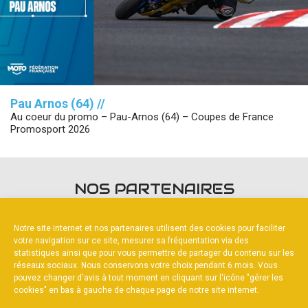
Pau Arnos (64) //
Au coeur du promo – Pau-Arnos (64) – Coupes de France
Promosport 2026
NOS PARTENAIRES
Notre site internet et nos partenaires utilisent des cookies pour faciliter
votre navigation sur ce site, mesurer sa fréquentation via des
statistiques ainsi que pour vous permettre de partager du contenu sur les
réseaux sociaux. Nous conservons votre choix pendant 6 mois. Vous
pouvez changer d'avis à tout moment en cliquant sur l'icône "gérer les
PARTENAIRE PRINCIPAL
cookies" en bas à gauche de chaque page de notre site internet.