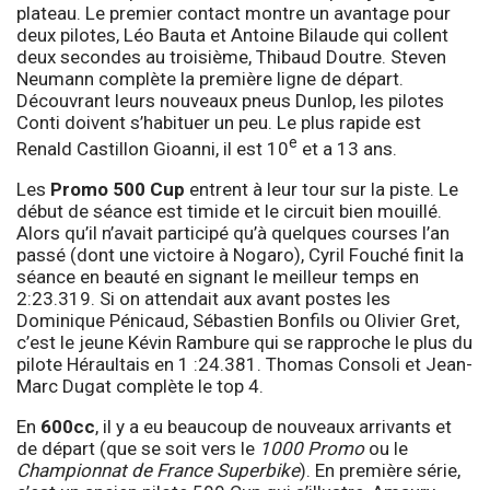
plateau. Le premier contact montre un avantage pour
deux pilotes, Léo Bauta et Antoine Bilaude qui collent
deux secondes au troisième, Thibaud Doutre. Steven
Neumann complète la première ligne de départ.
Découvrant leurs nouveaux pneus Dunlop, les pilotes
Conti doivent s’habituer un peu. Le plus rapide est
e
Renald Castillon Gioanni, il est 10
et a 13 ans.
Les
Promo 500 Cup
entrent à leur tour sur la piste. Le
début de séance est timide et le circuit bien mouillé.
Alors qu’il n’avait participé qu’à quelques courses l’an
passé (dont une victoire à Nogaro), Cyril Fouché finit la
séance en beauté en signant le meilleur temps en
2:23.319. Si on attendait aux avant postes les
Dominique Pénicaud, Sébastien Bonfils ou Olivier Gret,
c’est le jeune Kévin Rambure qui se rapproche le plus du
pilote Héraultais en 1 :24.381. Thomas Consoli et Jean-
Marc Dugat complète le top 4.
En
600cc
, il y a eu beaucoup de nouveaux arrivants et
de départ (que se soit vers le
1000 Promo
ou le
Championnat de France Superbike
). En première série,