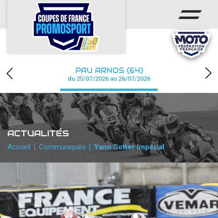
ACCUEIL
ACTUS
CALENDRIER
PAU ARNOS (64)
CHAMPIONNAT
du 25/07/2026 au 26/07/2026
RÉSULTATS
PHOTOS / WEB TV
ACTUALITÉS
PARTENAIRES
Accueil
Communiqués
Yann Sotter Impérial
accéder à la billetterie