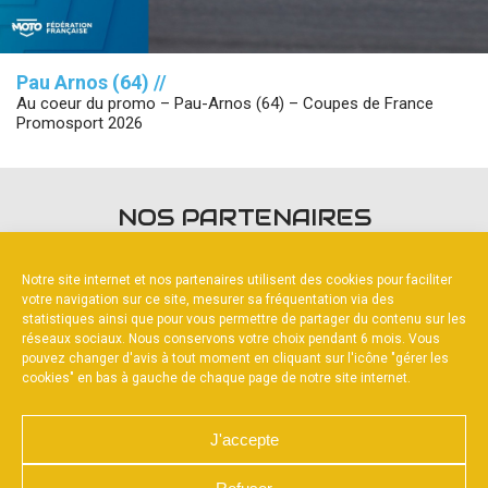
Pau Arnos (64) //
Au coeur du promo – Pau-Arnos (64) – Coupes de France
Promosport 2026
NOS PARTENAIRES
Notre site internet et nos partenaires utilisent des cookies pour faciliter
votre navigation sur ce site, mesurer sa fréquentation via des
statistiques ainsi que pour vous permettre de partager du contenu sur les
réseaux sociaux. Nous conservons votre choix pendant 6 mois. Vous
pouvez changer d'avis à tout moment en cliquant sur l'icône "gérer les
PARTENAIRE PRINCIPAL
cookies" en bas à gauche de chaque page de notre site internet.
J'accepte