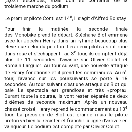
(3,021 secondes) mais doit se contenter de la
troisième marche du podium.
e
Le premier pilote Conti est 14
, il s’agit d’Alfred Boistay.
Pour finir la matinée, la seconde finale
des Monobike prend le départ. Stéphane Blot emmène
avec lui Jocelyn Henry dans un rythme beaucoup plus
élevé que celui du peloton. Les deux pilotes sont roue
e
dans roue et s’échappent : au 3
tour, ils comptent déjà
plus de 11 secondes d’avance sur Olivier Collet et
Romain Larguier. Au tour suivant, une nouvelle attaque
e
de Henry fonctionne et il prend les commandes. Au 6
tour, l’avance sur les poursuivants se porte à 18
secondes. Au tour suivant c’est une attaque de Blot qui
paie. Le spectacle est grandiose et très «propre».
Durant toute la course, ils vont rester séparés de deux
dixièmes de seconde maximum. Après un nouveau
e
chassé croisé, Henry reprend le commandement au 13
tour. La pression de Blot est grande mais le pilote
breton va bien lui résister et franchir la ligne d’arrivée en
vainqueur. Le podium est complété par Olivier Collet.