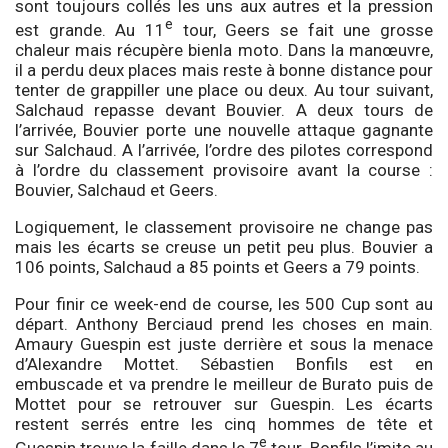
sont toujours collés les uns aux autres et la pression
e
est grande. Au 11
tour, Geers se fait une grosse
chaleur mais récupère bienla moto. Dans la manœuvre,
il a perdu deux places mais reste à bonne distance pour
tenter de grappiller une place ou deux. Au tour suivant,
Salchaud repasse devant Bouvier. A deux tours de
l’arrivée, Bouvier porte une nouvelle attaque gagnante
sur Salchaud. A l’arrivée, l’ordre des pilotes correspond
à l’ordre du classement provisoire avant la course :
Bouvier, Salchaud et Geers.
Logiquement, le classement provisoire ne change pas
mais les écarts se creuse un petit peu plus. Bouvier a
106 points, Salchaud a 85 points et Geers a 79 points.
Pour finir ce week-end de course, les 500 Cup sont au
départ. Anthony Berciaud prend les choses en main.
Amaury Guespin est juste derrière et sous la menace
d’Alexandre Mottet. Sébastien Bonfils est en
embuscade et va prendre le meilleur de Burato puis de
Mottet pour se retrouver sur Guespin. Les écarts
restent serrés entre les cinq hommes de tête et
e
Guespin trouve la faille dans le 7
tour. Bonfils l’imite au