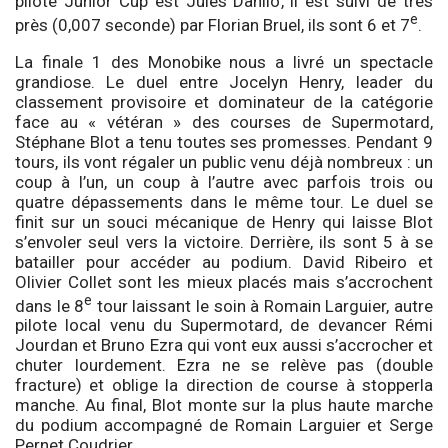
pilote Junior Cup est Jules Danilo, il est suivi de très
e
près (0,007 seconde) par Florian Bruel, ils sont 6 et 7
.
La finale 1 des Monobike nous a livré un spectacle
grandiose. Le duel entre Jocelyn Henry, leader du
classement provisoire et dominateur de la catégorie
face au « vétéran » des courses de Supermotard,
Stéphane Blot a tenu toutes ses promesses. Pendant 9
tours, ils vont régaler un public venu déjà nombreux : un
coup à l’un, un coup à l’autre avec parfois trois ou
quatre dépassements dans le même tour. Le duel se
finit sur un souci mécanique de Henry qui laisse Blot
s’envoler seul vers la victoire. Derrière, ils sont 5 à se
batailler pour accéder au podium. David Ribeiro et
Olivier Collet sont les mieux placés mais s’accrochent
e
dans le 8
tour laissant le soin à Romain Larguier, autre
pilote local venu du Supermotard, de devancer Rémi
Jourdan et Bruno Ezra qui vont eux aussi s’accrocher et
chuter lourdement. Ezra ne se relève pas (double
fracture) et oblige la direction de course à stopperla
manche. Au final, Blot monte sur la plus haute marche
du podium accompagné de Romain Larguier et Serge
Pernet Coudrier.