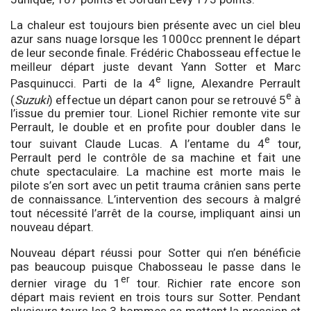
La chaleur est toujours bien présente avec un ciel bleu
azur sans nuage lorsque les 1000cc prennent le départ
de leur seconde finale. Frédéric Chabosseau effectue le
meilleur départ juste devant Yann Sotter et Marc
e
Pasquinucci. Parti de la 4
ligne, Alexandre Perrault
e
(
Suzuki
) effectue un départ canon pour se retrouvé 5
à
l’issue du premier tour. Lionel Richier remonte vite sur
Perrault, le double et en profite pour doubler dans le
e
tour suivant Claude Lucas. A l’entame du 4
tour,
Perrault perd le contrôle de sa machine et fait une
chute spectaculaire. La machine est morte mais le
pilote s’en sort avec un petit trauma crânien sans perte
de connaissance. L’intervention des secours à malgré
tout nécessité l’arrêt de la course, impliquant ainsi un
nouveau départ.
Nouveau départ réussi pour Sotter qui n’en bénéficie
pas beaucoup puisque Chabosseau le passe dans le
er
dernier virage du 1
tour. Richier rate encore son
départ mais revient en trois tours sur Sotter. Pendant
plusieurs tours les 3 hommes se mettent la pression et