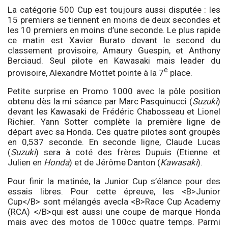
La catégorie 500 Cup est toujours aussi disputée : les
15 premiers se tiennent en moins de deux secondes et
les 10 premiers en moins d’une seconde. Le plus rapide
ce matin est Xavier Burato devant le second du
classement provisoire, Amaury Guespin, et Anthony
Berciaud. Seul pilote en Kawasaki mais leader du
e
provisoire, Alexandre Mottet pointe à la 7
place.
Petite surprise en Promo 1000 avec la pôle position
obtenu dès la mi séance par Marc Pasquinucci (
Suzuki
)
devant les Kawasaki de Frédéric Chabosseau et Lionel
Richier. Yann Sotter complète la première ligne de
départ avec sa Honda. Ces quatre pilotes sont groupés
en 0,537 seconde. En seconde ligne, Claude Lucas
(
Suzuki
) sera à coté des frères Dupuis (Etienne et
Julien en
Honda
) et de Jérôme Danton (
Kawasaki
).
Pour finir la matinée, la Junior Cup s’élance pour des
essais libres. Pour cette épreuve, les <B>Junior
Cup</B> sont mélangés avecla <B>Race Cup Academy
(RCA) </B>qui est aussi une coupe de marque Honda
mais avec des motos de 100cc quatre temps. Parmi