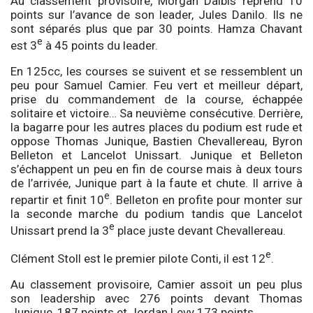
Au classement provisoire, Morgan Dalbis reprend 10
points sur l’avance de son leader, Jules Danilo. Ils ne
sont séparés plus que par 30 points. Hamza Chavant
e
est 3
à 45 points du leader.
En 125cc, les courses se suivent et se ressemblent un
peu pour Samuel Camier. Feu vert et meilleur départ,
prise du commandement de la course, échappée
solitaire et victoire… Sa neuvième consécutive. Derrière,
la bagarre pour les autres places du podium est rude et
oppose Thomas Junique, Bastien Chevallereau, Byron
Belleton et Lancelot Unissart. Junique et Belleton
s’échappent un peu en fin de course mais à deux tours
de l’arrivée, Junique part à la faute et chute. Il arrive à
e
repartir et finit 10
. Belleton en profite pour monter sur
la seconde marche du podium tandis que Lancelot
e
Unissart prend la 3
place juste devant Chevallereau.
e
Clément Stoll est le premier pilote Conti, il est 12
.
Au classement provisoire, Camier assoit un peu plus
son leadership avec 276 points devant Thomas
Junique, 187 points et Jordan Levy 173 points.