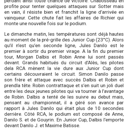
perdant ainsi toute chance de victoire. Chabosseau en
profite pour tenter quelques attaques sur Sotter mais
en vain, il résiste bien et franchit la ligne d’arrivée en
vainqueur. Cette chute fait les affaires de Richier qui
monte une nouvelle fois sur le podium.
Le dimanche matin, les températures sont déjà hautes
au moment de la pré-grille des Junior Cup (23°C). Alors
qu’il n’est qu’en seconde ligne, Jules Danilo est le
premier à sortir du premier virage. A la fin du premier
tour, Morgan Dalbis et Robin Anne lui sont passés
devant. Grands habitués du circuit d’Alès, les pilotes
dela RCA mènent la vie dure aux Junior Cup dont
certains découvraient le circuit. Simon Danilo passe
son frère et attaque avec succès Dalbis et Robin et
prendla tête. Robin contrattaque et s’en suit un joli duel
entre les deux jeunes pilotes qui va tourner à l’avantage
de Robin. Dalbis a tenté de les suivre au debut mais,
pensant au championnat, il a géré son avance par
rapport à Jules Danilo qui était plus de 10 secondes
derrière. Côté RCA, le podium est composé de Anne,
Danilo S. et de Gouyrin. En Junior Cup, Dalbis l’emporte
devant Danilo J. et Maxime Batisse.