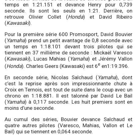
temps en 1:21.151 et devance Henry pour 0,739
seconde. Ils sont les seuls en 1:21. Derrière, on
retrouve Olivier Collet (
Honda
) et David Ribeiro
(
Kawasaki
).
Pour la première série 600 Promosport, David Bouvier
(
Yamaha
) prend un petit avantage de 0,8 seconde avec
un temps en 1:18.101 devant trois pilotes qui se
tiennent en 37 millième de seconde : Mickaël Varesco
(
Kawasaki
), Lucas Mahias (
Yamaha
) et Jérémy Vallon
e
(
Honda
). Charles Geers (Kawasaki) est 6
en1:19.396.
En seconde série, Nicolas Salchaud (
Yamaha
), dont
c’est la reprise après son impressionnante chute à
Croix en Ternois, est tout de suite dans le coup avec un
chrono en 1:18.881. Il est talonné par David Le Bail
(
Yamaha
) à 0,117 seconde. Les huit premiers sont en
moins d’une seconde.
Au cumul des séries, Bouvier devance Salchaud et
quatre autres pilotes (Varesco, Mahias, Vallon et Le
Bail) qui se tiennent en 0,064 seconde.