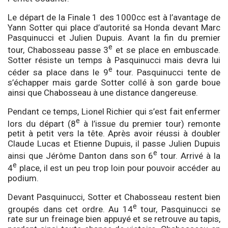
Le départ de la Finale 1 des 1000cc est à l’avantage de
Yann Sotter qui place d’autorité sa Honda devant Marc
Pasquinucci et Julien Dupuis. Avant la fin du premier
e
tour, Chabosseau passe 3
et se place en embuscade.
Sotter résiste un temps à Pasquinucci mais devra lui
e
céder sa place dans le 9
tour. Pasquinucci tente de
s’échapper mais garde Sotter collé à son garde boue
ainsi que Chabosseau à une distance dangereuse.
Pendant ce temps, Lionel Richier qui s’est fait enfermer
e
lors du départ (8
à l’issue du premier tour) remonte
petit à petit vers la tête. Après avoir réussi à doubler
Claude Lucas et Etienne Dupuis, il passe Julien Dupuis
e
ainsi que Jérôme Danton dans son 6
tour. Arrivé à la
e
4
place, il est un peu trop loin pour pouvoir accéder au
podium.
Devant Pasquinucci, Sotter et Chabosseau restent bien
e
groupés dans cet ordre. Au 14
tour, Pasquinucci se
rate sur un freinage bien appuyé et se retrouve au tapis,