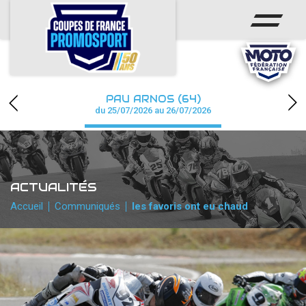
ACCUEIL
ACTUS
CALENDRIER
PAU ARNOS (64)
CHAMPIONNAT
du 25/07/2026 au 26/07/2026
RÉSULTATS
PHOTOS / WEB TV
ACTUALITÉS
PARTENAIRES
Accueil
Communiqués
les favoris ont eu chaud
accéder à la billetterie