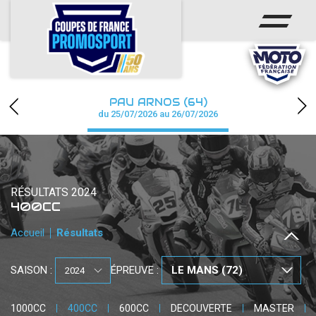
ACCUEIL
ACTUS
CALENDRIER
PAU ARNOS (64)
CHAMPIONNAT
du 25/07/2026 au 26/07/2026
RÉSULTATS
PHOTOS / WEB TV
RÉSULTATS 2024
400CC
PARTENAIRES
Accueil
Résultats
accéder à la billetterie
SAISON :
ÉPREUVE :
1000CC
400CC
600CC
DECOUVERTE
MASTER